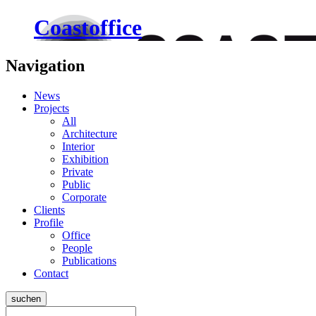
Coastoffice
Navigation
News
Projects
All
Architecture
Interior
Exhibition
Private
Public
Corporate
Clients
Profile
Office
People
Publications
Contact